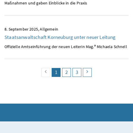
Maßnahmen und geben Einblicke in die Praxis
8. September 2025
Allgemein
Staatsanwaltschaft Korneuburg unter neuer Leitung
a
Offizielle Amtseinführung der neuen Leiterin Mag.
Michaela Schnell
vorherige Seite
Seite
(aktuell)
Seite
Seite
nächste Seite
1
2
3