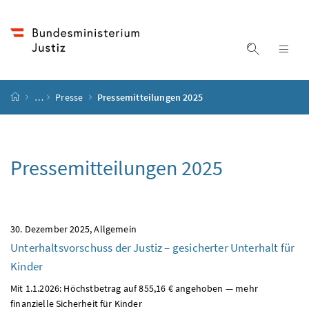
Accesskey
Accesskey
Accesskey
Accesskey
Zum Inhalt
Zum Hauptmenü
Zum Untermenü
Zur Suche
[4]
[1]
[3]
[2]
Suche ein
Nav
Startseite
…
Presse
Pressemitteilungen 2025
Pressemitteilungen 2025
30. Dezember 2025
Allgemein
Unterhaltsvorschuss der Justiz – gesicherter Unterhalt für
Kinder
Mit 1.1.2026: Höchstbetrag auf 855,16 € angehoben — mehr
finanzielle Sicherheit für Kinder