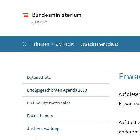
Accesskey
Accesskey
Accesskey
Accesskey
Zum Inhalt
Zum Hauptmenü
Zum Untermenü
Zur Suche
[4]
[1]
[3]
[2]
Startseite
Themen
Zivilrecht
Erwachsenenschutz
Erwa
Datenschutz
Erfolgsgeschichten Agenda 2030
Auf diese
EU und Internationales
Erwachse
Fokusthemen
Auf Justi
Justizverwaltung
anderem f