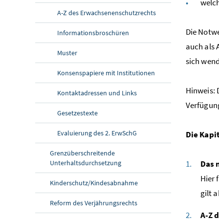
welch
A-Z des Erwachsenenschutzrechts
Die Notwe
Informationsbroschüren
auch als 
Muster
sich wend
Konsenspapiere mit Institutionen
Hinweis: 
Kontaktadressen und Links
Verfügun
Gesetzestexte
Evaluierung des 2. ErwSchG
Die Kapi
Grenzüberschreitende
Unterhaltsdurchsetzung
Das 
Hier 
Kinderschutz/Kindesabnahme
gilt 
Reform des Verjährungsrechts
A-Z 