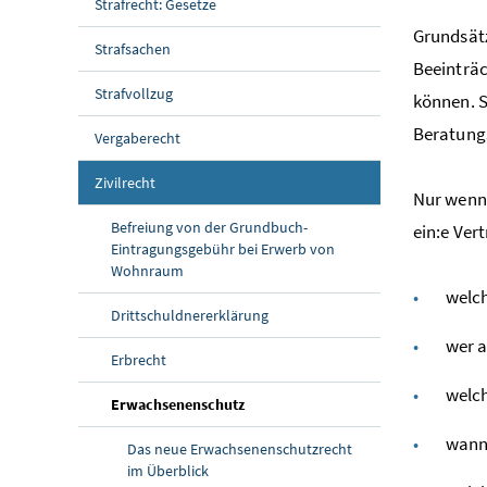
Strafrecht: Gesetze
Grundsätz
Strafsachen
Beeinträc
Strafvollzug
können. S
Beratungs
Vergaberecht
Zivilrecht
Nur wenn 
Befreiung von der Grundbuch-
ein:e Ver
Eintragungsgebühr bei Erwerb von
Wohnraum
welch
Drittschuldnererklärung
wer a
Erbrecht
welch
(aktuelle Seite)
Erwachsenenschutz
wann 
Das neue Erwachsenenschutzrecht
im Überblick