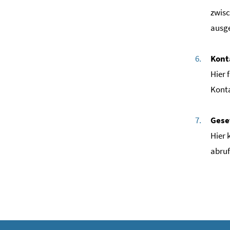
zwisc
ausge
Kont
Hier 
Kont
Gese
Hier 
abruf