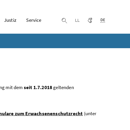
Ausgewählte Spr
Justiz
Service
Leichter lesen
Gebärdensprache
Suche einblenden
DE
ang mit dem
seit 1.7.2018
geltenden
mulare zum Erwachsenenschutzrecht
(unter