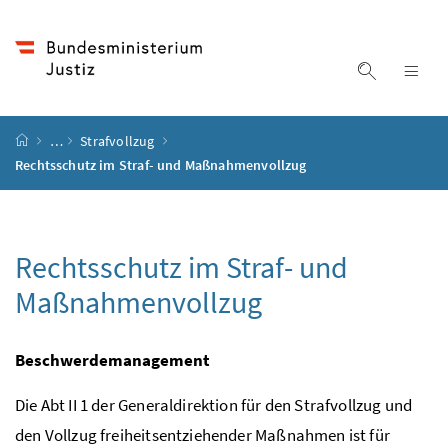
Accesskey
Accesskey
Accesskey
Accesskey
Zum Inhalt
Zum Hauptmenü
Zum Untermenü
Zur Suche
[4]
[1]
[3]
[2]
Suche ein
Nav
Startseite
…
Strafvollzug
Rechtsschutz im Straf- und Maßnahmenvollzug
Rechtsschutz im Straf- und
Maßnahmenvollzug
Beschwerdemanagement
Die Abt II 1 der Generaldirektion für den Strafvollzug und
den Vollzug freiheitsentziehender Maßnahmen ist für