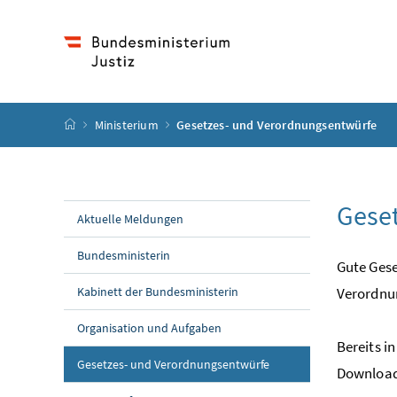
Accesskey
Accesskey
Accesskey
Accesskey
Zum Inhalt
Zum Hauptmenü
Zum Untermenü
Zur Suche
[4]
[1]
[3]
[2]
Startseite
Ministerium
Gesetzes- und Verordnungsentwürfe
Gese
Aktuelle Meldungen
Bundesministerin
Gute Gese
Kabinett der Bundesministerin
Verordnun
Organisation und Aufgaben
Bereits i
(aktuelle Seite)
Gesetzes- und Verordnungsentwürfe
Download 