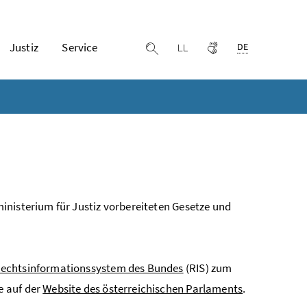
Ausgewählte Spr
Justiz
Service
Leichter lesen
Gebärdensprache
Suche einblenden
DE
inisterium für Justiz vorbereiteten Gesetze und
echtsinformationssystem des Bundes
(RIS) zum
e auf der
Website des österreichischen Parlaments
.