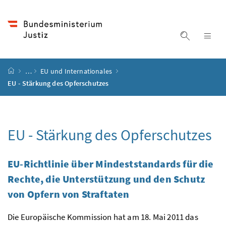
Accesskey
Accesskey
Accesskey
Accesskey
Zum Inhalt
Zum Hauptmenü
Zum Untermenü
Zur Suche
[4]
[1]
[3]
[2]
Suche ein
Nav
Startseite
…
EU und Internationales
EU - Stärkung des Opferschutzes
EU - Stärkung des Opferschutzes
EU-Richtlinie über Mindeststandards für die
Rechte, die Unterstützung und den Schutz
von Opfern von Straftaten
Die Europäische Kommission hat am 18. Mai 2011 das