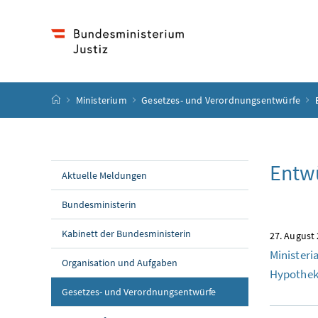
Accesskey
Accesskey
Accesskey
Accesskey
Zum Inhalt
Zum Hauptmenü
Zum Untermenü
Zur Suche
[4]
[1]
[3]
[2]
Startseite
Ministerium
Gesetzes- und Verordnungsentwürfe
Entw
Aktuelle Meldungen
Bundesministerin
Kabinett der Bundesministerin
27. August
Ministeri
Organisation und Aufgaben
Hypothek
Gesetzes- und Verordnungsentwürfe