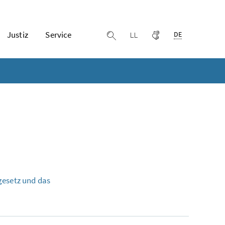
Ausgewählte Spr
Justiz
Service
Leichter lesen
Gebärdensprache
Suche einblenden
DE
gesetz und das