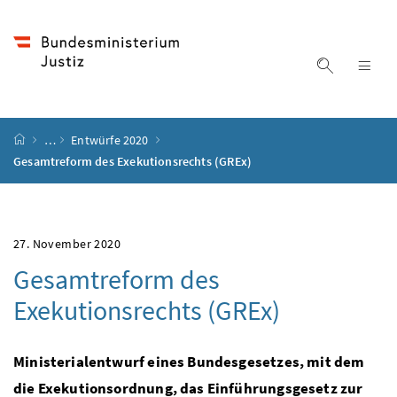
Accesskey
Accesskey
Accesskey
Accesskey
Zum Inhalt
Zum Hauptmenü
Zum Untermenü
Zur Suche
[4]
[1]
[3]
[2]
Suche ein
Nav
Startseite
…
Entwürfe 2020
Gesamtreform des Exekutionsrechts (GREx)
27. November 2020
Gesamtreform des
Exekutionsrechts (GREx)
Ministerialentwurf eines Bundesgesetzes, mit dem
die Exekutionsordnung, das Einführungsgesetz zur