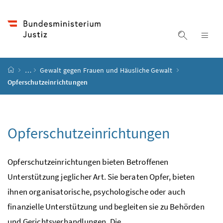
Accesskey
Accesskey
Accesskey
Accesskey
Zum Inhalt
Zum Hauptmenü
Zum Untermenü
Zur Suche
[4]
[1]
[3]
[2]
Suche ein
Nav
Startseite
…
Gewalt gegen Frauen und Häusliche Gewalt
Opferschutzeinrichtungen
Opferschutzeinrichtungen
Opferschutzeinrichtungen bieten Betroffenen
Unterstützung jeglicher Art. Sie beraten Opfer, bieten
ihnen organisatorische, psychologische oder auch
finanzielle Unterstützung und begleiten sie zu Behörden
und Gerichtsverhandlungen. Die