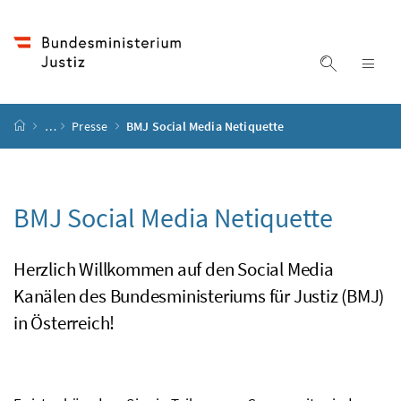
Accesskey
Accesskey
Accesskey
Accesskey
Zum Inhalt
Zum Hauptmenü
Zum Untermenü
Zur Suche
[4]
[1]
[3]
[2]
Suche ein
Nav
Startseite
…
Presse
BMJ Social Media Netiquette
BMJ Social Media Netiquette
Herzlich Willkommen auf den Social Media
Kanälen des Bundesministeriums für Justiz (BMJ)
in Österreich!