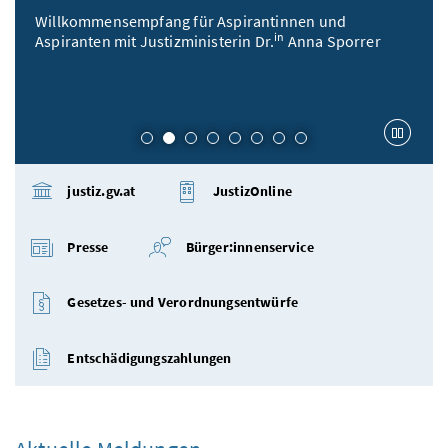
Willkommensempfang für Aspirantinnen und
in
Aspiranten mit Justizministerin Dr.
Anna Sporrer
Karu
justiz.gv.at
JustizOnline
Presse
Bürger:innenservice
Gesetzes- und Verordnungsentwürfe
Entschädigungszahlungen