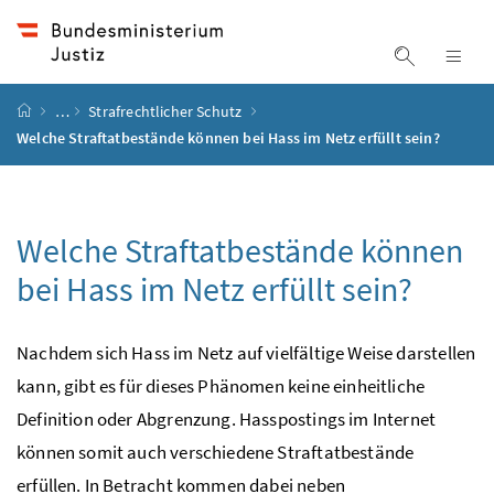
Accesskey
Accesskey
Accesskey
Accesskey
Zum Inhalt
Zum Hauptmenü
Zum Untermenü
Zur Suche
[4]
[1]
[3]
[2]
Suche ein
Nav
Startseite
…
Strafrechtlicher Schutz
Welche Straftatbestände können bei Hass im Netz erfüllt sein?
Welche Straftatbestände können
bei Hass im Netz erfüllt sein?
Nachdem sich Hass im Netz auf vielfältige Weise darstellen
kann, gibt es für dieses Phänomen keine einheitliche
Definition oder Abgrenzung. Hasspostings im Internet
können somit auch verschiedene Straftatbestände
erfüllen. In Betracht kommen dabei neben