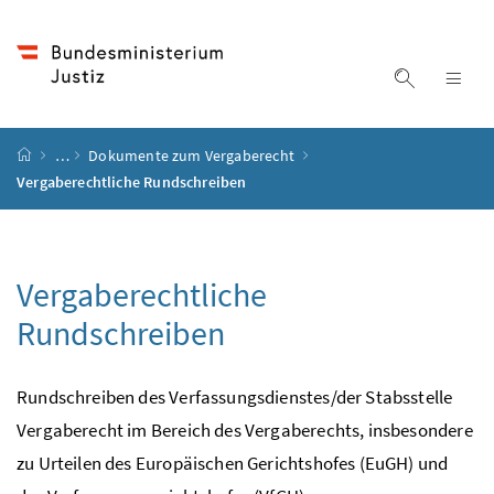
Accesskey
Accesskey
Accesskey
Accesskey
Zum Inhalt
Zum Hauptmenü
Zum Untermenü
Zur Suche
[4]
[1]
[3]
[2]
Suche ein
Nav
Startseite
…
Dokumente zum Vergaberecht
Vergaberechtliche Rundschreiben
Vergaberechtliche
Rundschreiben
Rundschreiben des Verfassungsdienstes/der Stabsstelle
Vergaberecht im Bereich des Vergaberechts, insbesondere
zu Urteilen des Europäischen Gerichtshofes (EuGH) und