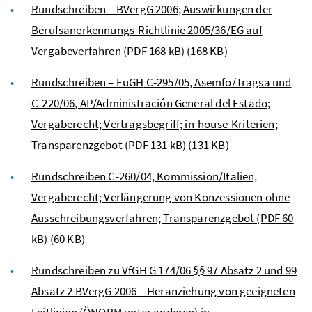
Rundschreiben – BVergG 2006; Auswirkungen der
Berufsanerkennungs-Richtlinie 2005/36/EG auf
Vergabeverfahren (PDF 168 kB)
(168 KB)
Rundschreiben –
EuGH
C-295/05, Asemfo/Tragsa und
C-220/06, AP/Administración General del Estado;
Vergaberecht; Vertragsbegriff;
in-house
-Kriterien;
Transparenzgebot (PDF 131 kB)
(131 KB)
Rundschreiben C-260/04, Kommission/Italien,
Vergaberecht; Verlängerung von Konzessionen ohne
Ausschreibungsverfahren; Transparenzgebot (PDF 60
kB)
(60 KB)
Rundschreiben zu
VfGH
G 174/06 §§ 97 Absatz 2 und 99
Absatz 2 BVergG 2006 – Heranziehung von geeigneten
Leitlinien (ÖNORM unter anderen) in