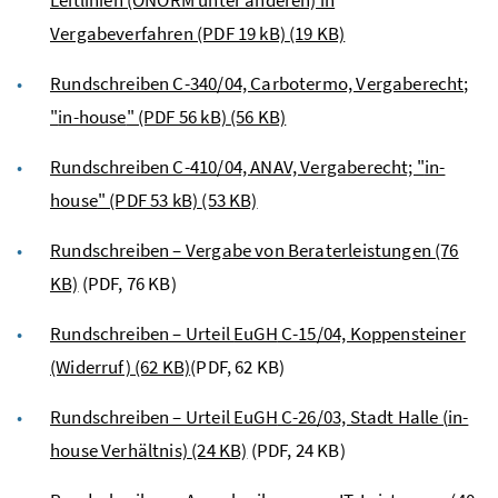
Vergabeverfahren (PDF 19 kB)
(19 KB)
Rundschreiben C-340/04, Carbotermo, Vergaberecht;
"
in-house
" (PDF 56 kB)
(56 KB)
Rundschreiben C-410/04, ANAV, Vergaberecht; "
in-
house
" (PDF 53 kB)
(53 KB)
Rundschreiben – Vergabe von Beraterleistungen
(76
KB)
(PDF, 76 KB)
Rundschreiben – Urteil
EuGH
C-15/04, Koppensteiner
(Widerruf)
(62 KB)
(PDF, 62 KB)
Rundschreiben – Urteil
EuGH
C-26/03, Stadt Halle (
in-
house
Verhältnis)
(24 KB)
(PDF, 24 KB)