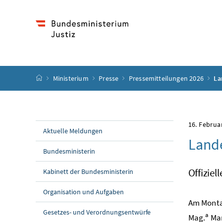
Accesskey
Accesskey
Accesskey
Accesskey
Zum Inhalt
Zum Hauptmenü
Zum Untermenü
Zur Suche
[4]
[1]
[3]
[2]
Startseite
Ministerium
Presse
Pressemitteilungen 2026
La
16. Februa
Aktuelle Meldungen
Lande
Bundesministerin
Offiziel
Kabinett der Bundesministerin
Organisation und Aufgaben
Am Montag
Gesetzes- und Verordnungsentwürfe
a
Mag.
Mar