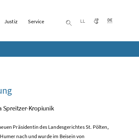
Ausgewählte Spr
DE
Justiz
Service
Leichter lesen
Gebärdensprache
Suche einblenden
tung
 Spreitzer-Kropiunik
neuen Präsidentin des Landesgerichtes St. Pölten,
 Humer
nach und wurde im Beisein von