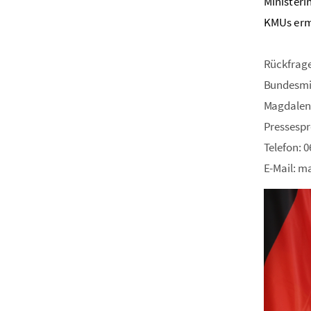
Ministeri
KMUs erm
Rückfrag
Bundesmin
Magdalen
Pressespr
Telefon: 
E-Mail: m