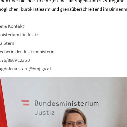
nnen über die Idee für eine ‚EU Inc.‘ als sogenanntes 28. Regime.
öglichen, bürokratiearm und grenzüberschreitend im Binnenma
en & Kontakt
isterium für Justiz
a Stern
echerin der Justizministerin
0676/8989 123 20
agdalena.stern@bmj.gv.at