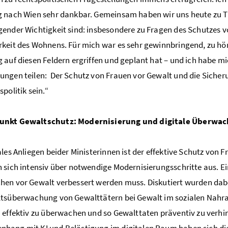
 nach Wien sehr dankbar. Gemeinsam haben wir uns heute zu T
ender Wichtigkeit sind: insbesondere zu Fragen des Schutzes v
keit des Wohnens. Für mich war es sehr gewinnbringend, zu h
 auf diesen Feldern ergriffen und geplant hat – und ich habe m
ungen teilen: Der Schutz von Frauen vor Gewalt und die Sic
politik sein.“
nkt Gewaltschutz: Modernisierung und digitale Überwa
ales Anliegen beider Ministerinnen ist der effektive Schutz vo
 sich intensiv über notwendige Modernisierungsschritte aus. Ei
en vor Gewalt verbessert werden muss. Diskutiert wurden dab
tsüberwachung von Gewalttätern bei Gewalt im sozialen Nahraum
 effektiv zu überwachen und so Gewalttaten präventiv zu verhin
ang mit KI und Belästigung im digitalen Raum haben sich die 