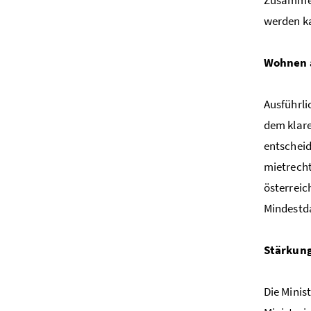
werden ka
Wohnen a
Ausführli
dem klare
entscheid
mietrech
österreic
Mindestda
Stärkung
Die Minis