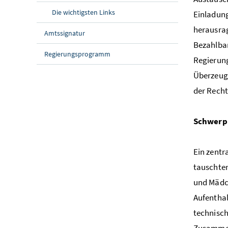
Die wichtigsten Links
Einladung
herausrag
Amtssignatur
Bezahlbar
Regierungsprogramm
Regierung
Überzeug
der Rechts
Schwerpu
Ein zentr
tauschten
und Mädch
Aufenthal
technisch
Zusammenh