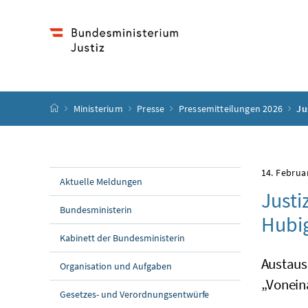
Accesskey
Accesskey
Accesskey
Accesskey
Zum Inhalt
Zum Hauptmenü
Zum Untermenü
Zur Suche
[4]
[1]
[3]
[2]
Startseite
Ministerium
Presse
Pressemitteilungen 2026
Ju
14. Februa
Aktuelle Meldungen
Justi
Bundesministerin
Hubig
Kabinett der Bundesministerin
Austaus
Organisation und Aufgaben
„Vonein
Gesetzes- und Verordnungsentwürfe