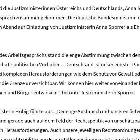
d die Justizministerinnen Österreichs und Deutschlands, Anna S
espräch zusammengekommen. Die deutsche Bundesministerin der
Abend auf Einladung von Justizministerin Anna Sporrer als Ehr
des Arbeitsgesprächs stand die enge Abstimmung zwischen den 
chaftspolitischen Vorhaben. „Deutschland ist unser engster Pa
i komplexen Herausforderungen wie dem Schutz vor Gewalt od
r die Grenze unverzichtbar. Wir können hier weiter voneinander
en und Bürger entwickeln“, betonte Justizministerin Sporrer.
isterin Hubig führte aus: „Der enge Austausch mit unseren öste
nd gerade auch auf dem Feld der Rechtspolitik von unschätzba
en Herausforderungen. Auch unsere jeweiligen Rechtsordnungen
 zu rechtspolitischen Fragestellungen immens ertragreich. Ich 