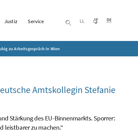
Ausgewählte Spr
DE
Justiz
Service
Leichter lesen
Gebärdensprache
Suche einblenden
ubig zu Arbeitsgespräch in Wien
deutsche Amtskollegin Stefanie
nd Stärkung des EU-Binnenmarkts. Sporrer:
d leistbarer zu machen.“