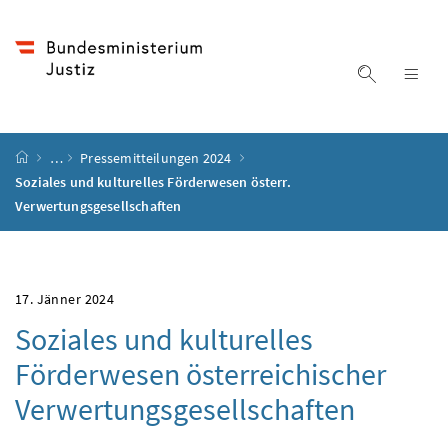
Accesskey
Accesskey
Accesskey
Accesskey
Zum Inhalt
Zum Hauptmenü
Zum Untermenü
Zur Suche
[4]
[1]
[3]
[2]
Suche ein
Nav
Startseite
…
Pressemitteilungen 2024
Soziales und kulturelles Förderwesen österr.
Verwertungsgesellschaften
17. Jänner 2024
Soziales und kulturelles
Förderwesen österreichischer
Verwertungsgesellschaften