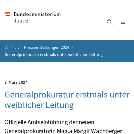
Accesskey
Accesskey
Accesskey
Accesskey
Zum Inhalt
Zum Hauptmenü
Zum Untermenü
Zur Suche
[4]
[1]
[3]
[2]
Suche ein
Nav
Startseite
…
Pressemitteilungen 2024
Generalprokuratur erstmals unter weiblicher Leitung
7. März 2024
Generalprokuratur erstmals unter
weiblicher Leitung
Offizielle Amtseinführung der neuen
Generalprokuratorin Mag.a Margit Wachberger