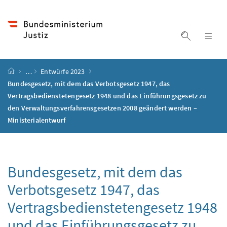
Accesskey
Accesskey
Accesskey
Accesskey
Zum Inhalt
Zum Hauptmenü
Zum Untermenü
Zur Suche
[4]
[1]
[3]
[2]
Suche ein
Nav
Startseite
…
Entwürfe 2023
Bundesgesetz, mit dem das Verbotsgesetz 1947, das
Vertragsbedienstetengesetz 1948 und das Einführungsgesetz zu
den Verwaltungsverfahrensgesetzen 2008 geändert werden –
Ministerialentwurf
Bundesgesetz, mit dem das
Verbotsgesetz 1947, das
Vertragsbedienstetengesetz 1948
und das Einführungsgesetz zu