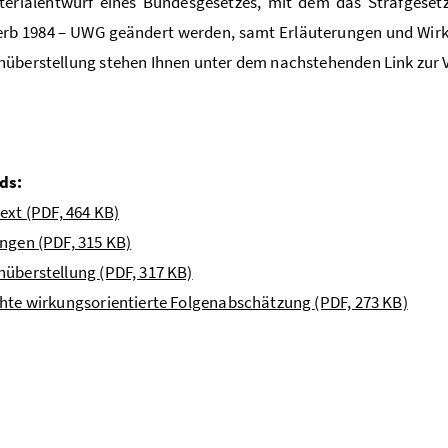
sterialentwurf eines Bundesgesetzes, mit dem das Strafges
rb 1984 – UWG geändert werden, samt Erläuterungen und Wirku
überstellung stehen Ihnen unter dem nachstehenden Link zur 
ds:
text
(PDF, 464 KB)
ungen
(PDF, 315 KB)
nüberstellung
(PDF, 317 KB)
chte wirkungsorientierte Folgenabschätzung
(PDF, 273 KB)