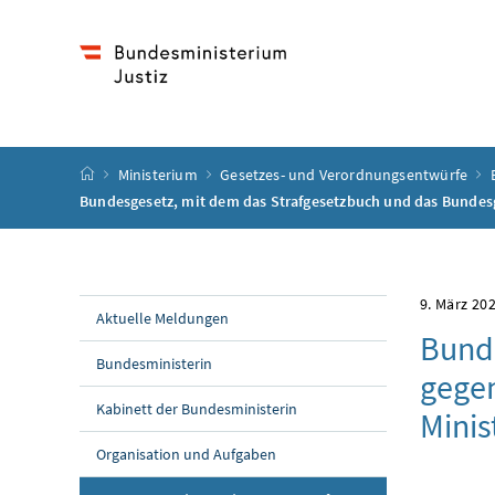
Accesskey
Accesskey
Accesskey
Accesskey
Zum Inhalt
Zum Hauptmenü
Zum Untermenü
Zur Suche
[4]
[1]
[3]
[2]
Startseite
Ministerium
Gesetzes- und Verordnungsentwürfe
Bundesgesetz, mit dem das Strafgesetzbuch und das Bundes
9. März 20
Aktuelle Meldungen
Bunde
Bundesministerin
gege
Kabinett der Bundesministerin
Minis
Organisation und Aufgaben