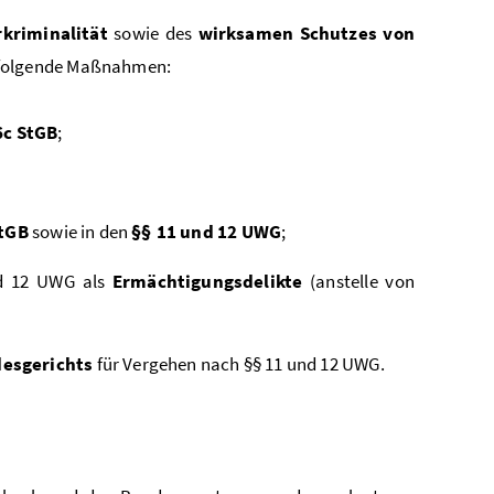
kriminalität
sowie des
wirksamen Schutzes von
 folgende Maßnahmen:
6c StGB
;
StGB
sowie in den
§§ 11 und 12 UWG
;
nd 12 UWG als
Ermächtigungsdelikte
(anstelle von
desgerichts
für Vergehen nach §§ 11 und 12 UWG.