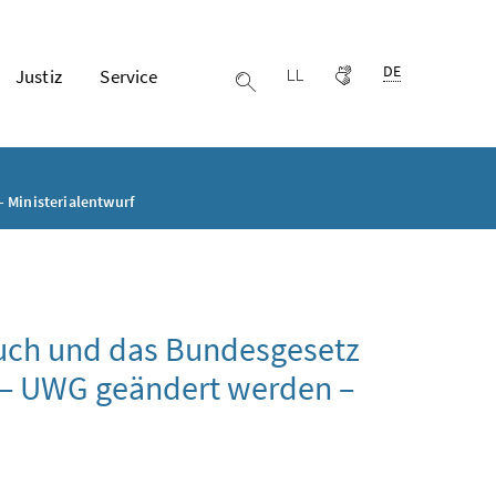
Ausgewählte Spr
DE
Justiz
Service
Leichter lesen
Gebärdensprache
Suche einblenden
 Ministerialentwurf
uch und das Bundesgesetz
 – UWG geändert werden –