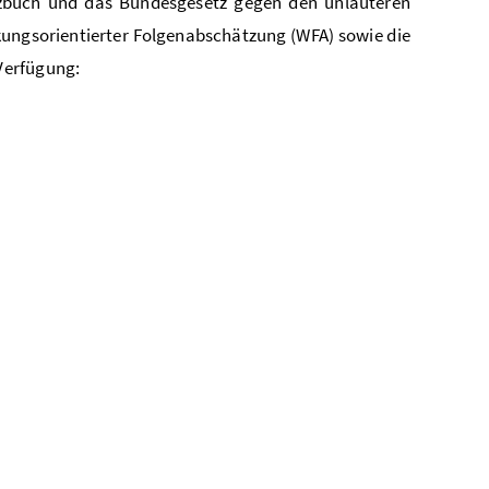
etzbuch und das Bundesgesetz gegen den unlauteren
ngsorientierter Folgenabschätzung (WFA) sowie die
Verfügung: