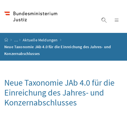
Accesskey
Accesskey
Accesskey
Accesskey
Zum Inhalt
Zum Hauptmenü
Zum Untermenü
Zur Suche
[4]
[1]
[3]
[2]
Suche ein
Nav
Startseite
…
Aktuelle Meldungen
Neue Taxonomie JAb 4.0 für die Einreichung des Jahres- und
Konzernabschlusses
Neue Taxonomie JAb 4.0 für die
Einreichung des Jahres- und
Konzernabschlusses