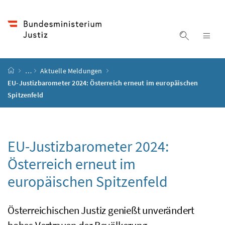
Accesskey
Accesskey
Accesskey
Accesskey
Zum Inhalt
Zum Hauptmenü
Zum Untermenü
Zur Suche
[4]
[1]
[3]
[2]
Suche ein
Nav
Startseite
…
Aktuelle Meldungen
EU-Justizbarometer 2024: Österreich erneut im europäischen
Spitzenfeld
EU-Justizbarometer 2024:
Österreich erneut im
europäischen Spitzenfeld
Österreichischen Justiz genießt unverändert