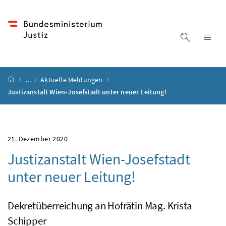
Accesskey
Accesskey
Accesskey
Accesskey
Zum Inhalt
Zum Hauptmenü
Zum Untermenü
Zur Suche
[4]
[1]
[3]
[2]
Suche ein
Nav
Startseite
…
Aktuelle Meldungen
Justizanstalt Wien-Josefstadt unter neuer Leitung!
21. Dezember 2020
Justizanstalt Wien-Josefstadt
unter neuer Leitung!
Dekretüberreichung an Hofrätin Mag. Krista
Schipper