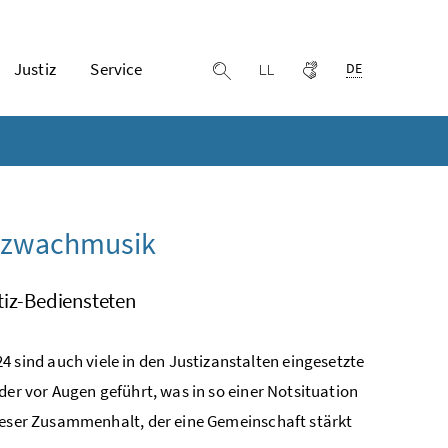
Ausgewählte Spr
Justiz
Service
Leichter lesen
Gebärdensprache
Suche einblenden
DE
tizwachmusik
iz-Bediensteten
ind auch viele in den Justizanstalten eingesetzte
der vor Augen geführt, was in so einer Notsituation
dieser Zusammenhalt, der eine Gemeinschaft stärkt