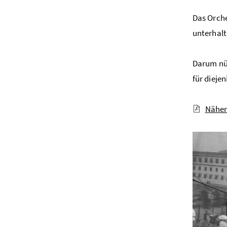
Das Orche
unterhalt
Darum nüt
für dieje
Näher