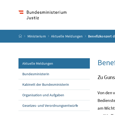
Accesskey
Accesskey
Accesskey
Accesskey
Zum Inhalt
Zum Hauptmenü
Zum Untermenü
Zur Suche
[4]
[1]
[3]
[2]
Startseite
Ministerium
Aktuelle Meldungen
Benefizkonzert d
Benef
Aktuelle Meldungen
Bundesministerin
Zu Guns
Kabinett der Bundesministerin
Von den v
Organisation und Aufgaben
Bedienste
Gesetzes- und Verordnungsentwürfe
am Wichti