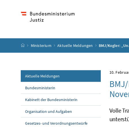
Accesskey
Accesskey
Accesskey
Accesskey
Zum Inhalt
Zum Hauptmenü
Zum Untermenü
Zur Suche
[4]
[1]
[3]
[2]
Startseite
Ministerium
Aktuelle Meldungen
BMJ/Kogler: „Un
10. Februa
Aktuelle Meldungen
BMJ/
Bundesministerin
Novem
Kabinett der Bundesministerin
Volle T
Organisation und Aufgaben
unterstü
Gesetzes- und Verordnungsentwürfe