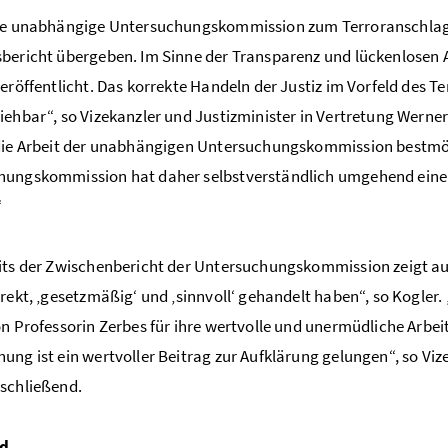
Die unabhängige Untersuchungskommission zum Terroranschlag
bericht übergeben. Im Sinne der Transparenz und lückenlosen A
veröffentlicht. Das korrekte Handeln der Justiz im Vorfeld des T
iehbar“, so Vizekanzler und Justizminister in Vertretung Werne
die Arbeit der unabhängigen Untersuchungskommission bestmög
ungskommission hat daher selbstverständlich umgehend einen vo
“
its der Zwischenbericht der Untersuchungskommission zeigt auc
rrekt, ‚gesetzmäßig‘ und ‚sinnvoll‘ gehandelt haben“, so Kogl
on Professorin Zerbes für ihre wertvolle und unermüdliche Arbe
ung ist ein wertvoller Beitrag zur Aufklärung gelungen“, so Viz
schließend.
ad