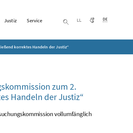
Ausgewählte Spr
DE
Justiz
Service
Leichter lesen
Gebärdensprache
Suche einblenden
eßend korrektes Handeln der Justiz“
gskommission zum 2.
es Handeln der Justiz“
tersuchungskommission vollumfänglich