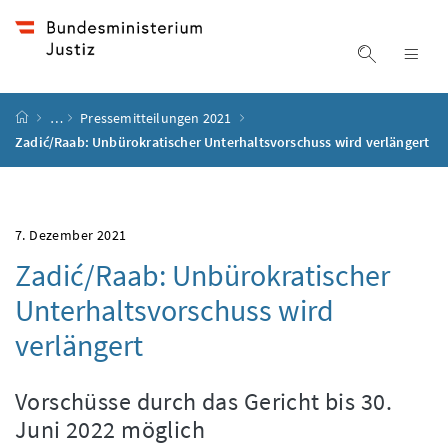
Accesskey
Accesskey
Accesskey
Accesskey
Zum Inhalt
Zum Hauptmenü
Zum Untermenü
Zur Suche
[4]
[1]
[3]
[2]
Suche ein
Nav
Startseite
…
Pressemitteilungen 2021
Zadić/Raab: Unbürokratischer Unterhaltsvorschuss wird verlängert
7. Dezember 2021
Zadić/Raab: Unbürokratischer
Unterhaltsvorschuss wird
verlängert
Vorschüsse durch das Gericht bis 30.
Juni 2022 möglich