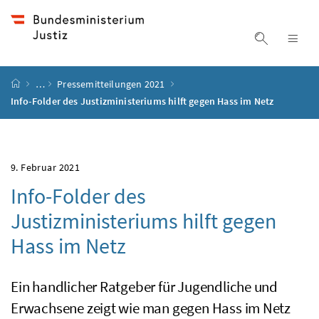
Accesskey
Accesskey
Accesskey
Accesskey
Zum Inhalt
Zum Hauptmenü
Zum Untermenü
Zur Suche
[4]
[1]
[3]
[2]
Suche ein
Nav
Startseite
…
Pressemitteilungen 2021
Info-Folder des Justizministeriums hilft gegen Hass im Netz
9. Februar 2021
Info-Folder des
Justizministeriums hilft gegen
Hass im Netz
Ein handlicher Ratgeber für Jugendliche und
Erwachsene zeigt wie man gegen Hass im Netz