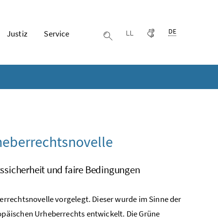
Ausgewählte Spr
DE
Justiz
Service
Leichter lesen
Gebärdensprache
Suche einblenden
heberrechtsnovelle
htssicherheit und faire Bedingungen
rrechtsnovelle vorgelegt. Dieser wurde im Sinne der
päischen Urheberrechts entwickelt. Die Grüne