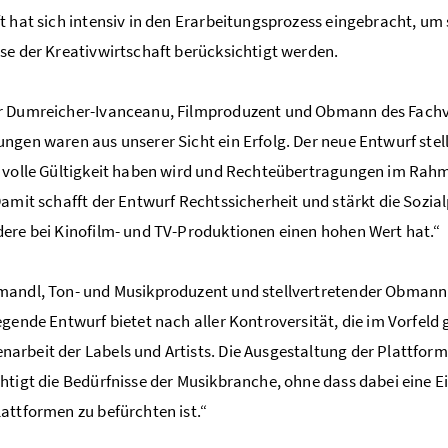
t hat sich intensiv in den Erarbeitungsprozess eingebracht, um
se der Kreativwirtschaft berücksichtigt werden.
r Dumreicher-Ivanceanu, Filmproduzent und Obmann des Fachve
ngen waren aus unserer Sicht ein Erfolg. Der neue Entwurf stell
 volle Gültigkeit haben wird und Rechteübertragungen im Rahmen
Damit schafft der Entwurf Rechtssicherheit und stärkt die Sozia
ere bei Kinofilm- und TV-Produktionen einen hohen Wert hat.“
andl, Ton- und Musikproduzent und stellvertretender Obmann 
egende Entwurf bietet nach aller Kontroversität, die im Vorfeld g
rbeit der Labels und Artists. Die Ausgestaltung der Plattformh
htigt die Bedürfnisse der Musikbranche, ohne dass dabei eine 
attformen zu befürchten ist.“