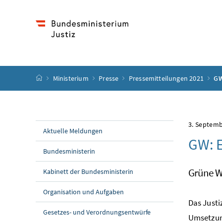
Accesskey
Accesskey
Accesskey
Accesskey
Zum Inhalt
Zum Hauptmenü
Zum Untermenü
Zur Suche
[4]
[1]
[3]
[2]
Startseite
Ministerium
Presse
Pressemitteilungen 2021
GW
3. Septem
Aktuelle Meldungen
GW: E
Bundesministerin
Grüne Wi
Kabinett der Bundesministerin
Organisation und Aufgaben
Das Justi
Gesetzes- und Verordnungsentwürfe
Umsetzung