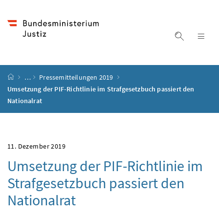
Accesskey
Accesskey
Accesskey
Accesskey
Zum Inhalt
Zum Hauptmenü
Zum Untermenü
Zur Suche
[4]
[1]
[3]
[2]
Suche ein
Nav
Startseite
…
Pressemitteilungen 2019
Umsetzung der PIF-Richtlinie im Strafgesetzbuch passiert den
Nationalrat
11. Dezember 2019
Umsetzung der PIF-Richtlinie im
Strafgesetzbuch passiert den
Nationalrat