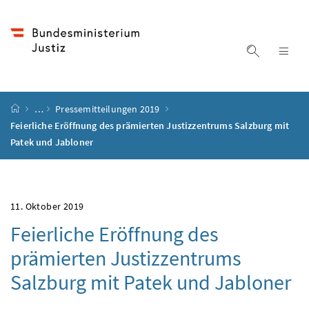
Accesskey
Accesskey
Accesskey
Accesskey
Zum Inhalt
Zum Hauptmenü
Zum Untermenü
Zur Suche
[4]
[1]
[3]
[2]
Suche ein
Nav
Startseite
…
Pressemitteilungen 2019
Feierliche Eröffnung des prämierten Justizzentrums Salzburg mit
Patek und Jabloner
11. Oktober 2019
Feierliche Eröffnung des
prämierten Justizzentrums
Salzburg mit Patek und Jabloner