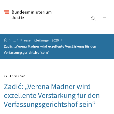
Accesskey
Accesskey
Accesskey
Accesskey
Zum Inhalt
Zum Hauptmenü
Zum Untermenü
Zur Suche
[4]
[1]
[3]
[2]
Suche ein
Nav
Startseite
…
Pressemitteilungen 2020
Zadić: „Verena Madner wird exzellente Verstärkung für den
Verfassungsgerichtshof sein“
22. April 2020
Zadić: „Verena Madner wird
exzellente Verstärkung für den
Verfassungsgerichtshof sein“