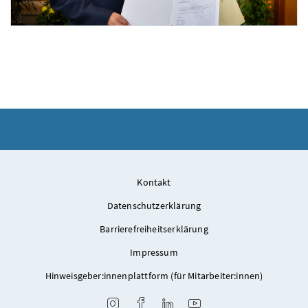
Foto 2: Bundesministerium für Justiz, Werner Krug 2023
Brigadier Gerhard Derler mit Bundesministerin Zadić
Kontakt
Datenschutzerklärung
Barrierefreiheitserklärung
Impressum
Hinweisgeber:innenplattform (für Mitarbeiter:innen)
Instagram
Facebook
LinkedIn
Youtube