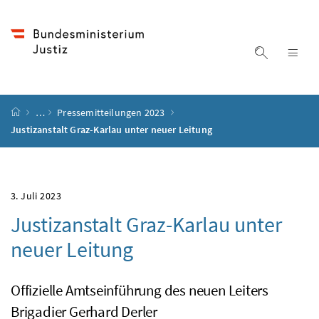
Accesskey
Accesskey
Accesskey
Accesskey
Zum Inhalt
Zum Hauptmenü
Zum Untermenü
Zur Suche
[4]
[1]
[3]
[2]
Suche ein
Nav
Startseite
…
Pressemitteilungen 2023
Justizanstalt Graz-Karlau unter neuer Leitung
3. Juli 2023
Justizanstalt Graz-Karlau unter
neuer Leitung
Offizielle Amtseinführung des neuen Leiters
Brigadier Gerhard Derler