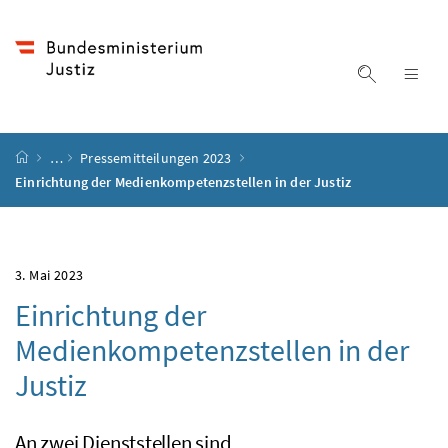
Accesskey
Accesskey
Accesskey
Accesskey
Zum Inhalt
Zum Hauptmenü
Zum Untermenü
Zur Suche
[4]
[1]
[3]
[2]
Suche ein
Nav
Startseite
…
Pressemitteilungen 2023
Einrichtung der Medienkompetenzstellen in der Justiz
3. Mai 2023
Einrichtung der
Medienkompetenzstellen in der
Justiz
An zwei Dienststellen sind