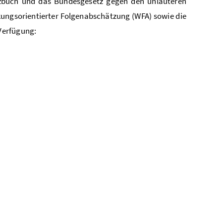
etzbuch und das Bundesgesetz gegen den unlauteren
ngsorientierter Folgenabschätzung (WFA) sowie die
Verfügung: