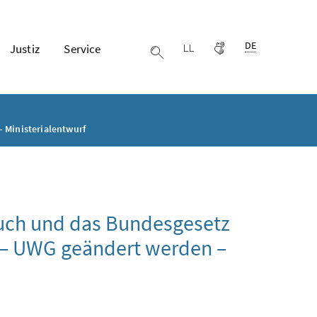
Ausgewählte Spr
DE
Justiz
Service
Leichter lesen
Gebärdensprache
Suche einblenden
 Ministerialentwurf
uch und das Bundesgesetz
 – UWG geändert werden –