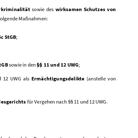
kriminalität
sowie des
wirksamen Schutzes von
 folgende Maßnahmen:
6c StGB
;
StGB
sowie in den
§§ 11 und 12 UWG
;
nd 12 UWG als
Ermächtigungsdelikte
(anstelle von
desgerichts
für Vergehen nach §§ 11 und 12 UWG.