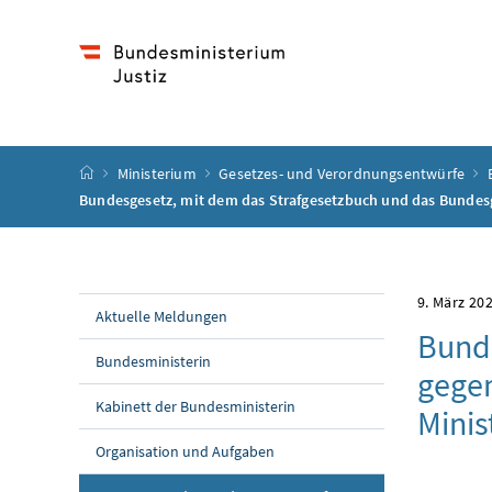
Accesskey
Accesskey
Accesskey
Accesskey
Zum Inhalt
Zum Hauptmenü
Zum Untermenü
Zur Suche
[4]
[1]
[3]
[2]
Startseite
Ministerium
Gesetzes- und Verordnungsentwürfe
Bundesgesetz, mit dem das Strafgesetzbuch und das Bundes
9. März 20
Aktuelle Meldungen
Bunde
Bundesministerin
gege
Kabinett der Bundesministerin
Minis
Organisation und Aufgaben