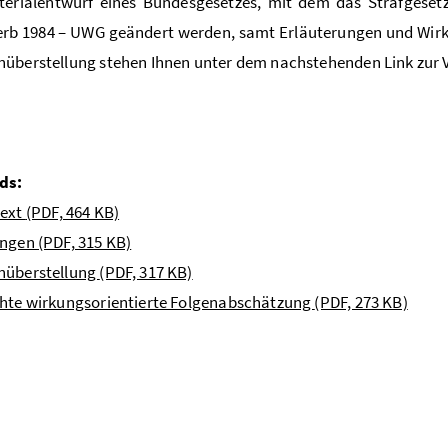
sterialentwurf eines Bundesgesetzes, mit dem das Strafges
rb 1984 – UWG geändert werden, samt Erläuterungen und Wirku
überstellung stehen Ihnen unter dem nachstehenden Link zur 
ds:
text
(PDF, 464 KB)
ungen
(PDF, 315 KB)
nüberstellung
(PDF, 317 KB)
chte wirkungsorientierte Folgenabschätzung
(PDF, 273 KB)