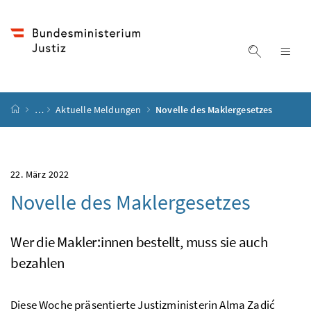
Accesskey
Accesskey
Accesskey
Accesskey
Zum Inhalt
Zum Hauptmenü
Zum Untermenü
Zur Suche
[4]
[1]
[3]
[2]
Suche ein
Nav
Startseite
…
Aktuelle Meldungen
Novelle des Maklergesetzes
22. März 2022
Novelle des Maklergesetzes
Wer die Makler:innen bestellt, muss sie auch
bezahlen
Diese Woche präsentierte Justizministerin Alma Zadić