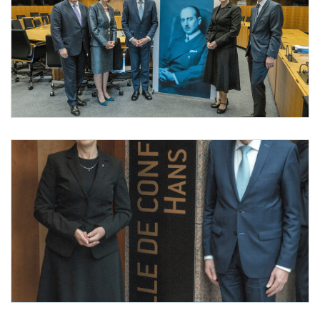
Foto 1: Carles Domenec — Court of Justice of the European Union
von links: Andreas Kumin, Elisabeth Tichy-Fisslberger, Koen Lenaerts, Anna Sporre