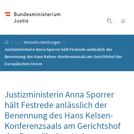
Accesskey
Accesskey
Accesskey
Accesskey
Zum Inhalt
Zum Hauptmenü
Zum Untermenü
Zur Suche
[4]
[1]
[3]
[2]
Suche ein
Nav
Startseite
…
Aktuelle Meldungen
Justizministerin Anna Sporrer hält Festrede anlässlich der
Benennung des Hans Kelsen-Konferenzsaals am Gerichtshof der
Europäischen Union
Justizministerin Anna Sporrer
hält Festrede anlässlich der
Benennung des Hans Kelsen-
Konferenzsaals am Gerichtshof