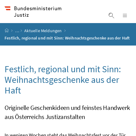
Accesskey
Accesskey
Accesskey
Accesskey
Zum Inhalt
Zum Hauptmenü
Zum Untermenü
Zur Suche
[4]
[1]
[3]
[2]
Suche ein
Nav
Startseite
…
Aktuelle Meldungen
Festlich, regional und mit Sinn: Weihnachtsgeschenke aus der Haft
Festlich, regional und mit Sinn:
Weihnachtsgeschenke aus der
Haft
Originelle Geschenkideen und feinstes Handwerk
aus Österreichs Justizanstalten
In wenigen Wochen steht das Weihnachtsfest vor der Tür.