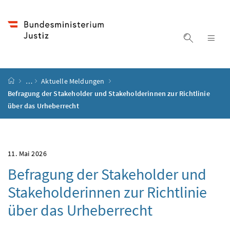
Accesskey
Accesskey
Accesskey
Accesskey
Zum Inhalt
Zum Hauptmenü
Zum Untermenü
Zur Suche
[4]
[1]
[3]
[2]
Suche ein
Nav
Startseite
…
Aktuelle Meldungen
Befragung der Stakeholder und Stakeholderinnen zur Richtlinie
über das Urheberrecht
11. Mai 2026
Befragung der Stakeholder und
Stakeholderinnen zur Richtlinie
über das Urheberrecht