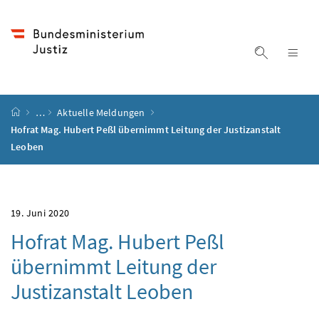
Accesskey
Accesskey
Accesskey
Accesskey
Zum Inhalt
Zum Hauptmenü
Zum Untermenü
Zur Suche
[4]
[1]
[3]
[2]
Suche ein
Nav
Startseite
…
Aktuelle Meldungen
Hofrat Mag. Hubert Peßl übernimmt Leitung der Justizanstalt
Leoben
19. Juni 2020
Hofrat Mag. Hubert Peßl
übernimmt Leitung der
Justizanstalt Leoben