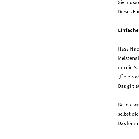
Sie muss 
Dieses Fo
Einfache
Hass-Nach
Meistens 
um die St
„Üble Nac
Das gilt 
Bei diese
selbst di
Das kann 