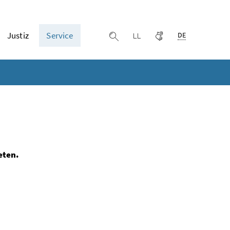
Ausgewählte Spr
Justiz
Service
Leichter lesen
Gebärdensprache
Suche einblenden
DE
eten.