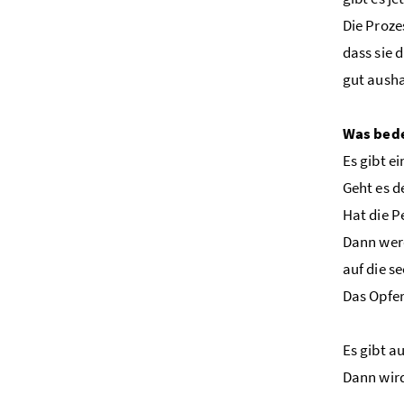
Die Proze
dass sie 
gut ausha
Was bede
Es gibt e
Geht es d
Hat die P
Dann wer
auf die s
Das Opfer
Es gibt a
Dann wird