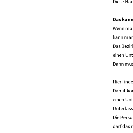
Diese Nac
Das kann
Wenn man
kann man 
Das Bezir
einen Unt
Dann müs
Hier find
Damit kön
einen Unt
Unterlas
Die Perso
darf das 