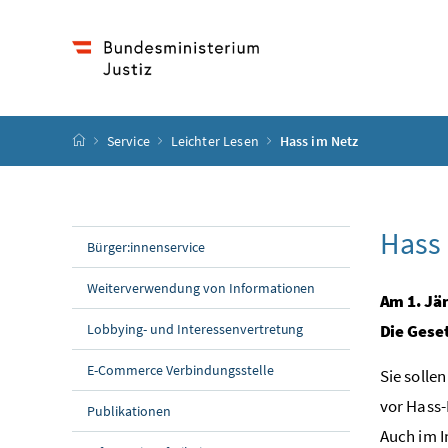
Accesskey
Accesskey
Accesskey
Accesskey
Zum Inhalt
Zum Hauptmenü
Zum Untermenü
Zur Suche
[4]
[1]
[3]
[2]
Startseite
Service
Leichter Lesen
Hass im Netz
Hass 
Bürger:innenservice
Weiterverwendung von Informationen
Am 1. Jä
Lobbying- und Interessenvertretung
Die Gese
E-Commerce Verbindungsstelle
Sie solle
vor Hass-
Publikationen
Auch im I