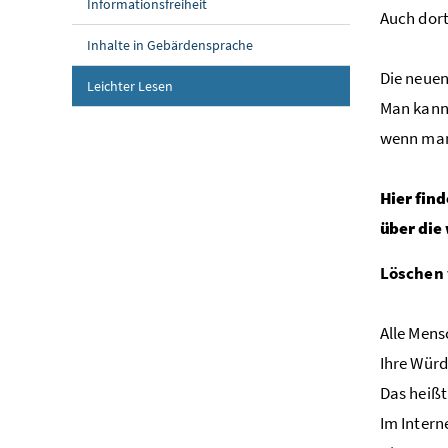
Informationsfreiheit
Auch dort
Inhalte in Gebärdensprache
Die neuen
Leichter Lesen
Man kann
wenn man
Hier fin
über die
Löschen 
Alle Mens
Ihre Würd
Das heißt
Im Intern