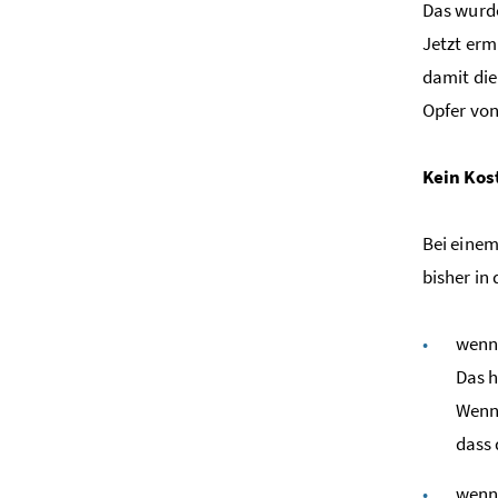
Das wurde
Jetzt erm
damit die
Opfer vo
Kein Kos
Bei einem
bisher in
wenn 
Das h
Wenn 
dass 
wenn 