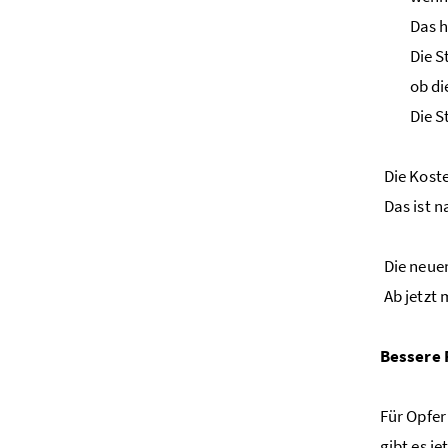
Das h
Die S
ob di
Die S
Die Kost
Das ist n
Die neue
Ab jetzt 
Bessere 
Für Opfer
gibt es j